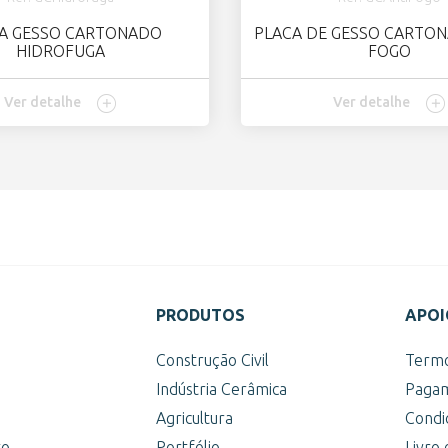
A GESSO CARTONADO
PLACA DE GESSO CARTON
HIDROFUGA
FOGO
Ver detalhe
Ver detalhe
PRODUTOS
APOI
s
Construção Civil
Termo
Indústria Cerâmica
Pagam
Agricultura
Condi
to
Portfólio
Livro