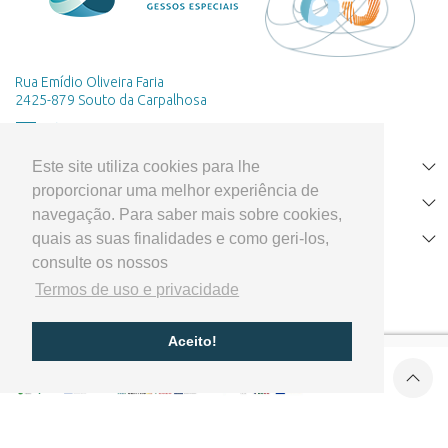
Rua Emídio Oliveira Faria
2425-879 Souto da Carpalhosa
Este site utiliza cookies para lhe
HOME
proporcionar uma melhor experiência de
PRODUTOS
navegação. Para saber mais sobre cookies,
quais as suas finalidades e como geri-los,
APOIO AO CLIENTE
consulte os nossos
Termos de uso e privacidade
Aceito!
Cofinanciado por:
© 2026 Sival - Gessos Especiais -
Todos os direitos reservados
Desenvolvido por arentia