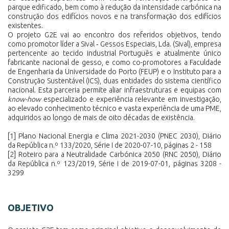
parque edificado, bem como à redução da intensidade carbónica na
construção dos edifícios novos e na transformação dos edifícios
existentes.
O projeto G2E vai ao encontro dos referidos objetivos, tendo
como promotor líder a Sival ‑ Gessos Especiais, Lda. (Sival), empresa
pertencente ao tecido industrial Português e atualmente único
fabricante nacional de gesso, e como co-promotores a Faculdade
de Engenharia da Universidade do Porto (FEUP) e o Instituto para a
Construção Sustentável (ICS), duas entidades do sistema científico
nacional. Esta parceria permite aliar infraestruturas e equipas com
know-how
especializado e experiência relevante em investigação,
ao elevado conhecimento técnico e vasta experiência de uma PME,
adquiridos ao longo de mais de oito décadas de existência.
[1]
Plano Nacional Energia e Clima 2021-2030 (PNEC 2030),
Diário
da República n.º 133/2020, Série I de 2020-07-10
, páginas 2 - 158
[2]
Roteiro para a Neutralidade Carbónica 2050 (RNC 2050),
Diário
da República n.º 123/2019, Série I de 2019-07-01
, páginas 3208 -
3299
OBJETIVO