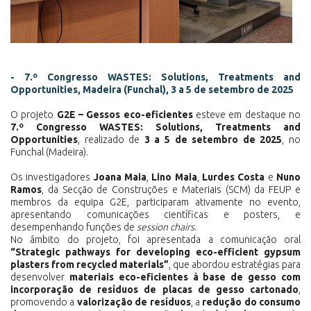
- 7.º Congresso WASTES: Solutions, Treatments and
Opportunities, Madeira (Funchal), 3 a 5 de setembro de 2025
O projeto
G2E – Gessos eco-eficientes
esteve em destaque no
7.º Congresso WASTES: Solutions, Treatments and
Opportunities
, realizado de
3 a 5 de setembro de 2025
, no
Funchal (Madeira).
Os investigadores
Joana Maia
,
Lino Maia
,
Lurdes Costa
e
Nuno
Ramos
, da Secção de Construções e Materiais (SCM) da FEUP e
membros da equipa G2E, participaram ativamente no evento,
apresentando comunicações científicas e posters, e
desempenhando funções de
session chairs
.
No âmbito do projeto, foi apresentada a comunicação oral
“Strategic pathways for developing eco-efficient gypsum
plasters from recycled materials”
, que abordou estratégias para
desenvolver
materiais eco-eficientes à base de gesso com
incorporação de resíduos de placas de gesso cartonado
,
promovendo a
valorização de resíduos
, a
redução do consumo