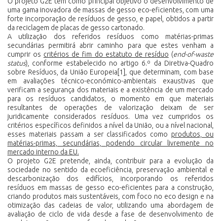
O projeto G2E tem como principal objetivo o desenvolvimento de
uma gama inovadora de massas de gesso eco-eficientes, com uma
forte incorporação de resíduos de gesso, e papel, obtidos a partir
da reciclagem de placas de gesso cartonado.
A utilização dos referidos resíduos como matérias-primas
secundárias permitirá abrir caminho para que estes venham a
cumprir os
critérios de fim do estatuto de resíduo
(
end-of-waste
status
), conforme estabelecido no artigo 6.º da Diretiva-Quadro
sobre Resíduos, da União Europeia
[1]
, que determinam, com base
em avaliações técnico-económico-ambientais exaustivas que
verificam a segurança dos materiais e a existência de um mercado
para os resíduos candidatos, o momento em que materiais
resultantes de operações de valorização deixam de ser
juridicamente considerados resíduos. Uma vez cumpridos os
critérios específicos definidos a nível da União, ou a nível nacional,
esses materiais passam a ser classificados como
produtos, ou
matérias-primas, secundárias, podendo circular livremente no
mercado interno da EU.
O projeto G2E pretende, ainda, contribuir para a evolução da
sociedade no sentido da ecoeficiência, preservação ambiental e
descarbonização dos edifícios, incorporando os referidos
resíduos em massas de gesso eco-eficientes para a construção,
criando produtos mais sustentáveis, com foco no eco design e na
otimização das cadeias de valor, utilizando uma abordagem de
avaliação de ciclo de vida desde a fase de desenvolvimento de