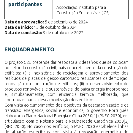
participantes
Associação Instituto para a
Construção Sustentável (ICS)
Data de aprovação:
5 de setembro de 2024
Data de início:
15 de outubro de 2024
Data de conclusão:
9 de outubro de 2027
ENQUADRAMENTO
O projeto G2E pretende dar resposta a 2 desafios que se colocam
no setor da construção civil, mais concretamente da construção de
edifícios: (i) a inexistência de reciclagem e aproveitamento dos
resíduos de placas de gesso cartonado resultantes da demolição,
renovação ou construção de edifícios; (ii) o desenvolvimento de
produtos renováveis, e sustentáveis, de baixa energia incorporada
e, simultaneamente, com eficiência térmica melhorada, que
contribuam para a descarbonização dos edifícios.
Com vista ao cumprimento dos objetivos da descarbonização e da
transição energética, social e económica, o governo Português
elaborou o Plano Nacional Energia e Clima 2030
[1]
(PNEC 2030), em
articulação com o Roteiro para a Neutralidade Carbónica 2050
[2]
(RNC 2050). No caso dos edifícios, o PNEC 2030 estabelece linhas
de atuação específicas com vista à renovação energética do